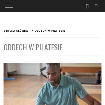
Przejdź
do
STRONA GŁÓWNA
ODDECH W PILATESIE
treści
ODDECH W PILATESIE