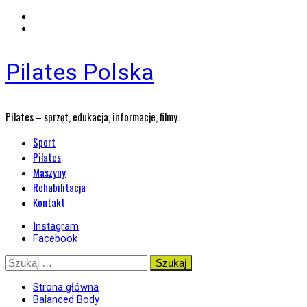
Pilates Polska
Pilates – sprzęt, edukacja, informacje, filmy.
Menu
Sport
główne
Pilates
Maszyny
Rehabilitacja
Kontakt
Instagram
Facebook
Przejdź
Szukaj:
do
treści
Strona główna
Balanced Body