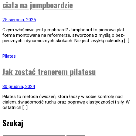
ciała na jumpboardzie
25 sierpnia, 2025
Czym wła­ści­wie jest jump­bo­ard? Jump­bo­ard to pio­nowa plat­
forma mon­to­wana na refor­me­rze, stwo­rzona z myślą o bez­
piecz­nych i dyna­micz­nych sko­kach. Nie jest zwy­kłą nakładką […]
Pilates
Jak zostać trenerem pilatesu
30 grudnia, 2024
Pilates to metoda ćwiczeń, która łączy w sobie kontrolę nad
ciałem, świadomość ruchu oraz poprawę elastyczności i siły. W
ostatnich […]
Szukaj