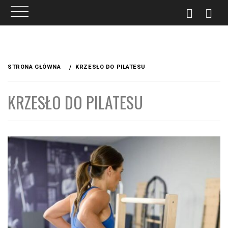
Przejdź
do
STRONA GŁÓWNA
KRZESŁO DO PILATESU
treści
KRZESŁO DO PILATESU