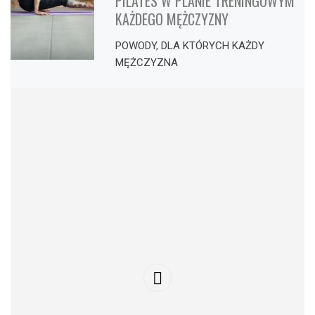
PILATES W PLANIE TRENINGOWYM
KAŻDEGO MĘŻCZYZNY
POWODY, DLA KTÓRYCH KAŻDY
MĘŻCZYZNA