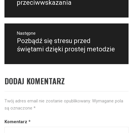
wpis:
przeciwwskazania
Następne
Pozbądź się stresu przed
Następny
post:
świętami dzięki prostej metodzie
DODAJ KOMENTARZ
Twój adres email nie zostanie opublikowany.
Wymagane pola
są oznaczone
*
Komentarz
*