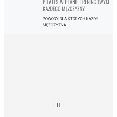
PILATES W PLANIE TRENINGOWYM
KAŻDEGO MĘŻCZYZNY
POWODY, DLA KTÓRYCH KAŻDY
MĘŻCZYZNA