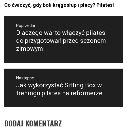
Co ćwiczyć, gdy boli kręgosłup i plecy? Pilates!
Nawigacja
wpisu
Poprzedni
Dlaczego warto włączyć pilates
Poprzedni
wpis:
do przygotowań przed sezonem
zimowym
Następne
Jak wykorzystać Sitting Box w
Następny
post:
treningu pilates na reformerze
DODAJ KOMENTARZ